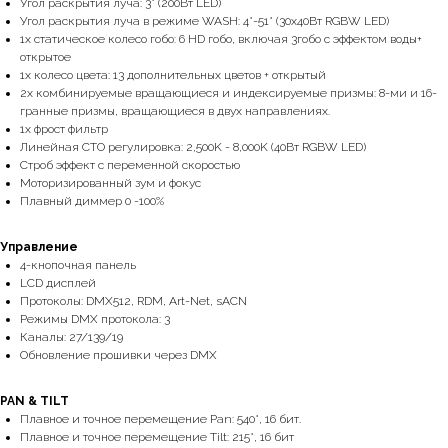
Угол раскрытия луча: 3° (200Вт LED)
Угол раскрытия луча в режиме WASH: 4°-51° (30х40Вт RGBW LED)
1х статическое колесо гобо: 6 HD гобо, включая 3гобо с эффектом воды+
открытое
1х колесо цвета: 13 дополнительных цветов + открытый
2х комбинируемые вращающиеся и индексируемые призмы: 8-ми и 16-
гранные призмы, вращающиеся в двух направлениях.
1х фрост фильтр
Линейная CTO регулировка: 2,500K - 8,000K (40Вт RGBW LED)
Строб эффект с переменной скоростью
Моторизированный зум и фокус
Плавный диммер 0 -100%
Управление
4-кнопочная панель
LCD дисплей
Протоколы: DMX512, RDM, Art-Net, sACN
Режимы DMX протокола: 3
Каналы: 27/139/19
Обновление прошивки через DMX
PAN & TILT
Плавное и точное перемещение Pan: 540°, 16 бит.
Плавное и точное перемещение Tilt: 215°, 16 бит