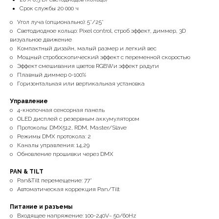
Срок службы 20 000 ч
o Угол луча (опционально): 5°/25°
o Светодиодное кольцо: Pixel control, строб эффект, диммер, 3D
визуальное движение
o Компактный дизайн, малый размер и легкий вес
o Мощный стробоскопический эффект с переменной скоростью
o Эффект смешивания цветов RGBWи эффект радуги
o Плавный диммер 0-100%
o Горизонтальная или вертикальная установка
Управление
o 4-кнопочная сенсорная панель
o OLED дисплей c резервным аккумулятором
o Протоколы: DMX512, RDM, Master/Slave
o Режимы DMX протокола: 2
o Каналы управления: 14,29
o Обновление прошивки через DMX
PAN & TILT
o Pan&Tilt перемещение: 77°
o Автоматическая коррекция Pan/Tilt
Питание и разъемы
o Входящее напряжение: 100-240V~ 50/60Hz