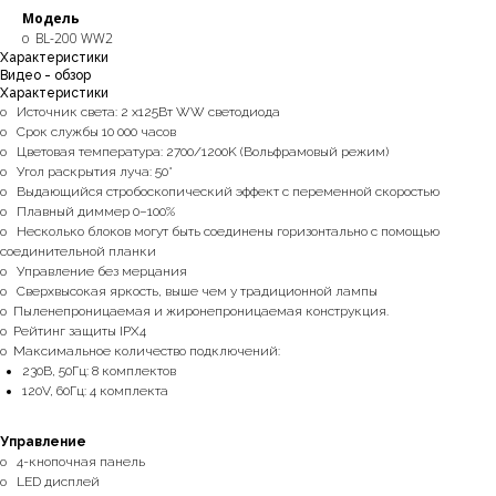
Модель
o BL-200 WW2
Характеристики
Видео - обзор
Характеристики
o Источник света: 2 x125Вт WW светодиода
o Срок службы 10 000 часов
o Цветовая температура: 2700/1200K (Вольфрамовый режим)
o Угол раскрытия луча: 50°
o Выдающийся стробоскопический эффект с переменной скоростью
o Плавный диммер 0–100%
o Несколько блоков могут быть соединены горизонтально с помощью
соединительной планки
o Управление без мерцания
o Сверхвысокая яркость, выше чем у традиционной лампы
o Пыленепроницаемая и жиронепроницаемая конструкция.
o Рейтинг защиты IPX4
o Максимальное количество подключений:
230В, 50Гц: 8 комплектов
120V, 60Гц: 4 комплекта
Управление
o 4-кнопочная панель
o LED дисплей