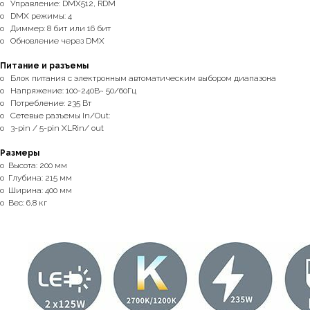
o Управление: DMX512, RDM
o DMX режимы: 4
o Диммер: 8 бит или 16 бит
o Обновление через DMX
Питание и разъемы
o Блок питания с электронным автоматическим выбором диапазона
o Напряжение: 100-240В~ 50/60Гц
o Потребление: 235 Вт
o Сетевые разъемы In/Out:
o 3-pin / 5-pin XLRin/ out
Размеры
o Высота: 200 мм
o Глубина: 215 мм
o Ширина: 400 мм
o Вес: 6,8 кг