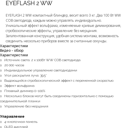
EYEFLASH 2 WW
EYEFLASH 2 WW компактный блиндер, весит всего 3 кг. Два 100 Вт WW
COB светодиода, каждым можно управлять индивидуально.
Уникальный эффект вольфрама, изменяемые кривые диммирования,
стробоскопические эффекты, управление без мерцания.
Запатентованная конструкция, удобная система монтажа, возможность
соединить несколько приборов вместе за считанные секунды.
Характеристики
Видео - обзор
Характеристики
o Источник света: 2 x 100Вт WW COB светодиода
o 20 000 часов
o Индивидуальное управление светодиодами
o Угол раскрытия луча: 39.5°
o Выдающийся стробоскопический эффект с переменной скоростью
o Эффект вольфрама
o Плавный диммер 0–100%
o Несколько блоков могут быть соединены горизонтально с помощью
соединительной планки
o Управление без мерцания
Упаравление
o 4-кнопочная панель
o OLED дисплей