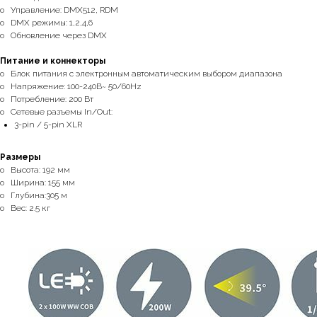
o Управление: DMX512, RDM
o DMX режимы: 1,2,4,6
o Обновление через DMX
Питание и коннекторы
o Блок питания с электронным автоматическим выбором диапазона
o Напряжение: 100-240В~ 50/60Hz
o Потребление: 200 Вт
o Сетевые разъемы In/Out:
3-pin / 5-pin XLR
Размеры
o Высота: 192 мм
o Ширина: 155 мм
o Глубина:305 м
o Вес: 2.5 кг