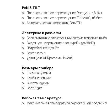
PAN & TILT
o Плавное и точное перемещение Pan: 540°, 16 бит.
o Плавное и точное перемещение Tilt: 200°, 16 бит
o Автоматическая коррекция Pan/Tilt
Электрика и разъемы
o Блок питания с электронным автоматическим выбо
o Входящее напряжение: 100-240В~ 50/60Гц
o Потребление: 270 Вт
o Power in/out
o 3pinи 5pin XLRразъемы in/out,
Размеры прибора
o Ширина: 310мм
o Глубина: 218мм
o Высота: 452мм
o Вес:10,3кг
Рабочая температура
o Максимальная температура окружающей среды: 40