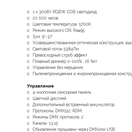
o 1 x 300Вт RGBW СOB светодиод
o 20 000 часов
o Цветовая температура: 5700K
o Режим высокого CRI, Ra≥95
o Зум: 9°~37°
o Усовершенствованная оптическая конструкция, вы
o Световой поток 5384Лм
o Превосходный строб эффект
o Плавный диммер 0~100% , 16 бит
o Управление без мерцания
o Пыленепроницаемая и жиронепроницаемая констр
Управление
o 4-кнопочная сенсорная панель
o Цветной дисплей
o Дополнительный встроенный аккумулятор
o Протоколы: DMX512, RDM,
o Режимы DMX протокола: 2
o Каналы: 13,15
o Обновление прошивки через DMXили USB