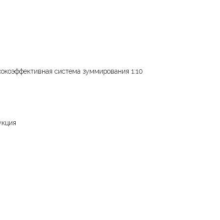
сокоэффективная система зуммирования 1:10
укция