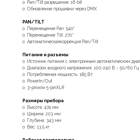
o Pan/Tilt разрешение: 16-bit
o Обновление прошивки через DMX
PAN/TILT
o Перемещение Pan: 540°
o Перемещение Tilt: 270°
o Автоматическаякоррекция Pan/Tilt
Питание и разъемы
o Источник питания с электронным автоматическим диа
o Диапазон входного напряжения: 100-240 В ~ 50/60 Гц
o Потребляемая мощность: 185 Вт
o PowerIn/Out
o 3-pinили 5-pinXLR
Размеры прибора
o Высота: 474 мм
o Ширина: 203 мм
o Глубина: 343 мм
o Вес: 13.5 кг