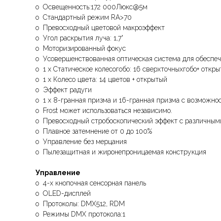
o Освещенность:172 000Люкс@5м
o Стандартный режим RA>70
o Превосходный цветовой макроэффект
o Угол раскрытия луча: 1,7°
o Моторизированный фокус
o Усовершенствованная оптическая система для обеспеч
o 1 х Статическое колесогобо: 16 сверхточныхгобо+ откры
o 1 х Колесо цвета: 14 цветов + открытый
o Эффект радуги
o 1 х 8-гранная призма и 16-гранная призма с возможн
o Frost может использоваться независимо.
o Превосходный стробоскопический эффект с различным
o Плавное затемнение от 0 до 100%
o Управление без мерцания
o Пылезащитная и жиронепроницаемая конструкция
Управление
o 4-х кнопочная сенсорная панель
o OLED-дисплей
o Протоколы: DMX512, RDM
o Режимы DMX протокола:1