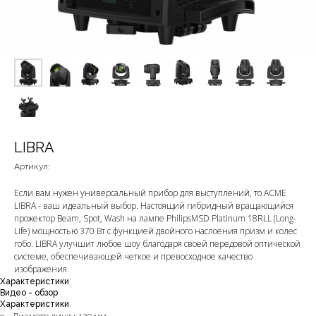
LIBRA
Артикул:
Если вам нужен универсальный прибор для выступлений, то ACME
LIBRA - ваш идеальный выбор. Настоящий гибридный вращающийся
прожектор Beam, Spot, Wash на лампе PhilipsMSD Platinum 18RLL (Long-
Life) мощностью 370 Вт с функцией двойного наслоения призм и колес
гобо. LIBRA улучшит любое шоу благодаря своей передовой оптической
системе, обеспечивающей четкое и превосходное качество
изображения.
Характеристики
Видео - обзор
Характеристики