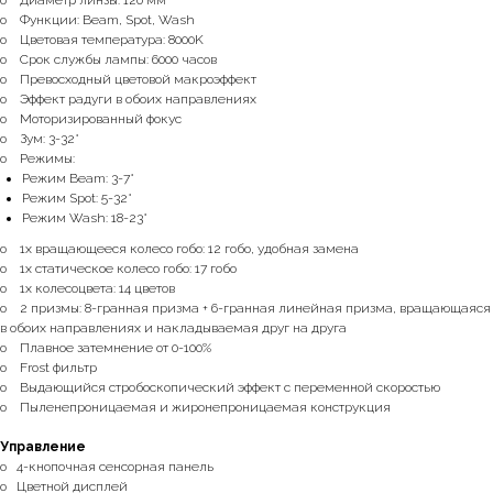
o Диаметр линзы: 120 мм
o Функции: Beam, Spot, Wash
o Цветовая температура: 8000K
o Срок службы лампы: 6000 часов
o Превосходный цветовой макроэффект
o Эффект радуги в обоих направлениях
o Моторизированный фокус
o Зум: 3-32°
o Режимы:
Режим Beam: 3-7°
Режим Spot: 5-32°
Режим Wash: 18-23°
o 1x вращающееся колесо гобо: 12 гобо, удобная замена
o 1x статическое колесо гобо: 17 гобо
o 1x колесоцвета: 14 цветов
o 2 призмы: 8-гранная призма + 6-гранная линейная призма, вращающаяся
в обоих направлениях и накладываемая друг на друга
o Плавное затемнение от 0-100%
o Frost фильтр
o Выдающийся стробоскопический эффект с переменной скоростью
o Пыленепроницаемая и жиронепроницаемая конструкция
Управление
o 4-кнопочная сенсорная панель
o Цветной дисплей