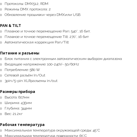
o Протоколы: DMX512, RDM
o Режимы DMX протокола: 2
o Обновление прошивки через DMXили USB
PAN & TILT
o Плавное и точное перемещение Pan: 540°, 16 бит.
o Плавное и точное перемещение Tilt: 270°, 16 бит
o Автоматическая коррекция Pan/Tilt
Питание и разъемы
o Блок питания с электронным автоматическим выбором диапазона
o Входящее напряжение: 100-240V~ 50/60Hz
o Потребление: 580 W
o Сетевой разъём In/Out
o 3pin/5-pin XLRразъемы in/out
Размеры прибора
o Высота: 607мм
o Ширина: 435мм
o Глубина: 344мм
o Вес: 21.2кг
Рабочая температура
o Максимальная температура окружающей среды: 45°C
o Максимальная температура поверхности: 65°C