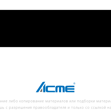
ние либо копирование материалов или подборки материа
шь с разрешения правообладателя и только со ссылкой на