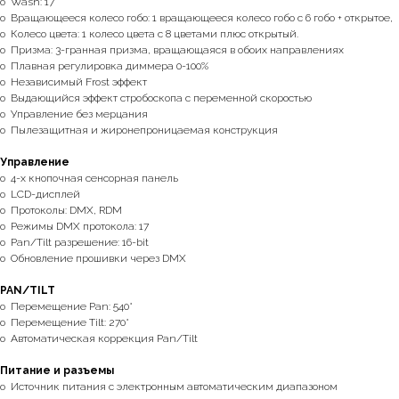
o Wash: 17°
o Вращающееся колесо гобо: 1 вращающееся колесо гобо с 6 гобо + открытое,
o Колесо цвета: 1 колесо цвета с 8 цветами плюс открытый.
o Призма: 3-гранная призма, вращающаяся в обоих направлениях
o Плавная регулировка диммера 0-100%
o Независимый Frost эффект
o Выдающийся эффект стробоскопа с переменной скоростью
o Управление без мерцания
o Пылезащитная и жиронепроницаемая конструкция
Управление
o 4-х кнопочная сенсорная панель
o LCD-дисплей
o Протоколы: DMX, RDM
o Режимы DMX протокола: 17
o Pan/Tilt разрешение: 16-bit
o Обновление прошивки через DMX
PAN/TILT
o Перемещение Pan: 540°
o Перемещение Tilt: 270°
o Автоматическая коррекция Pan/Tilt
Питание и разъемы
o Источник питания с электронным автоматическим диапазоном