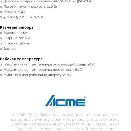
o Диапазон входного напряжения: 100-240 В ~ 50/60 Гц
o Потребляемая мощность: 220 Вт
o Power In/Out
o 3-pin и 5-pin XLR in/out
Размеры прибора
o Высота: 424 мм
o Ширина: 166 мм
o Глубина: 286 мм
o Вес: 9 кг
Рабочая температура
o Максимальная температура окружающей среды: 40°C
o Максимальная температура поверхности: 65°C
o Минимальная рабочая температура: 0°C
© ACME 2022. Любое использование либо копирование
материалов или подборки материалов сайта, элементов
дизайна и оформления допускается лишь с разрешения
правообладателя и только со ссылкой на источник: