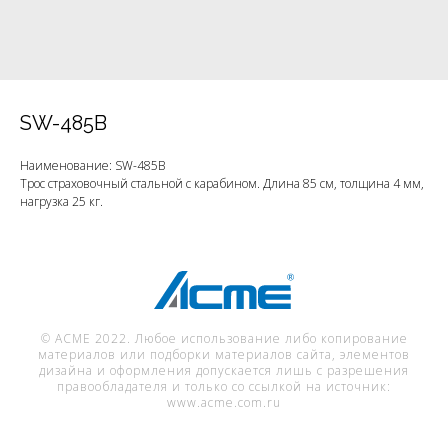
SW-485B
Наименование: SW-485B
Трос страховочный стальной с карабином. Длина 85 см, толщина 4 мм,
нагрузка 25 кг.
© ACME 2022. Любое использование либо копирование
материалов или подборки материалов сайта, элементов
дизайна и оформления допускается лишь с разрешения
правообладателя и только со ссылкой на источник:
www.acme.com.ru