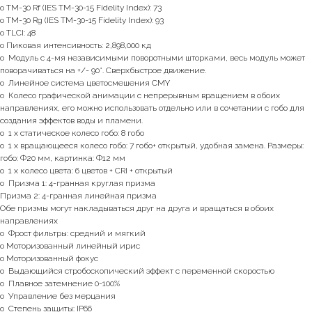
o TM-30 Rf (IES TM-30-15 Fidelity Index): 73
o TM-30 Rg (IES TM-30-15 Fidelity Index): 93
o TLCI: 48
o Пиковая интенсивность: 2,898,000 кд
o Модуль с 4-мя независимыми поворотными шторками, весь модуль может
поворачиваться на +/- 90°. Сверхбыстрое движение.
o Линейное система цветосмешения CMY
o Колесо графической анимации с непрерывным вращением в обоих
направлениях, его можно использовать отдельно или в сочетании с гобо для
создания эффектов воды и пламени.
o 1 х статическое колесо гобо: 8 гобо
o 1 х вращающееся колесо гобо: 7 гобо+ открытый, удобная замена. Размеры:
гобо: Ф20 мм, картинка: Ф12 мм
o 1 х колесо цвета: 6 цветов + CRI + открытый
o Призма 1: 4-гранная круглая призма
Призма 2: 4-гранная линейная призма
Обе призмы могут накладываться друг на друга и вращаться в обоих
направлениях
o Фрост фильтры: средний и мягкий
o Моторизованный линейный ирис
o Моторизованный фокус
o Выдающийся стробоскопический эффект с переменной скоростью
o Плавное затемнение 0-100%
o Управление без мерцания
o Cтепень защиты: IP66