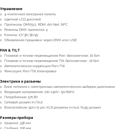
Управление
o 4-кнопочная сенсорная панель
o Цветной LCD дисплей
o Протоколы: DMX512, RDM, Art-Net, NFC
o Режимы DMX протокола: 4
o Каналы: 27/36/36/45
o Обновление прошивки через DMX или USB
PAN & TILT
o Плавное и точное перемещение Pan: бесконечное, 16 бит.
o Плавное и точное перемещение Tilt: бесконечное , 16 бит
o Автоматическая коррекция Pan/Tilt
o Фиксация: Pan/Tilt блокировка
Электрика и разъемы
o Блок питания с электронным автоматическим выбором диапазона
o Входящее напряжение: 100-240V~ 50/60Hz
o Потребление: 570 Вт
o Сетевой разъём In/Out
o Влагостойкие 3pin/5-pin XLR разъемы in/out, RJ45 разъем
Размеры прибора
o Ширина: 336 мм
o Глубина: 256 мм