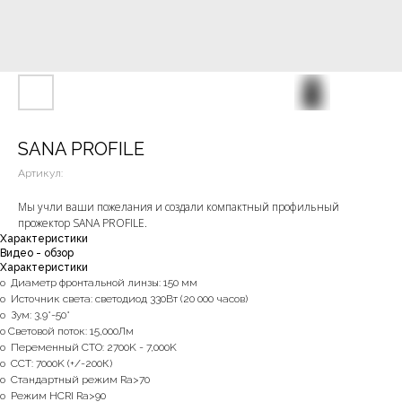
SANA PROFILE
Артикул:
Мы учли ваши пожелания и создали компактный профильный
прожектор SANA PROFILE.
Характеристики
Видео - обзор
Характеристики
o Диаметр фронтальной линзы: 150 мм
o Источник света: светодиод 330Вт (20 000 часов)
o Зум: 3,9°-50°
o Световой поток: 15,000Лм
o Переменный CTO: 2700K - 7,000K
o ССТ: 7000K (+/-200К)
o Стандартный режим Ra>70
o Режим HCRI Ra>90