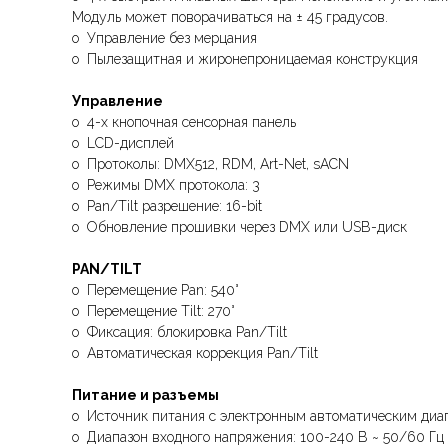
Модуль может поворачиваться на ± 45 градусов.
o Управление без мерцания
o Пылезащитная и жиронепроницаемая конструкция
Управление
o 4-х кнопочная сенсорная панель
o LCD-дисплей
o Протоколы: DMX512, RDM, Art-Net, sACN
o Режимы DMX протокола: 3
o Pan/Tilt разрешение: 16-bit
o Обновление прошивки через DMX или USB-диск
PAN/TILT
o Перемещение Pan: 540°
o Перемещение Tilt: 270°
o Фиксация: блокировка Pan/Tilt
o Автоматическая коррекция Pan/Tilt
Питание и разъемы
o Источник питания с электронным автоматическим диа
o Диапазон входного напряжения: 100-240 В ~ 50/60 Гц