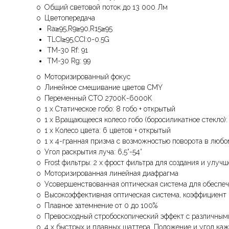
o Общий световой поток до 13 000 Лм
o Цветопередача
Ra≥95,R9≥90,R15≥95
TLCI≥95,CCI:0-0.5G
TM-30 Rf: 91
TM-30 Rg: 99
o Моторизированный фокус
o Линейное смешивание цветов CMY
o Переменный СТО 2700К-6000К
o 1 х Статическое гобо: 8 гобо + открытый
o 1 х Вращающееся колесо гобо (боросиликатное стекло)
o 1 х Колесо цвета: 6 цветов + открытый
o 1 х 4-гранная призма с возможностью поворота в люб
o Угол раскрытия луча: 6,5°-54°
o Frost фильтры: 2 х фрост фильтра для создания и улуч
o Моторизированная линейная диафрагма
o Усовершенствованная оптическая система для обеспеч
o Высокоэффективная оптическая система, коэффициент 
o Плавное затемнение от 0 до 100%
o Превосходный стробоскопический эффект с различным
o 4 x быстрых и плавных шаттера. Положение и угол ка