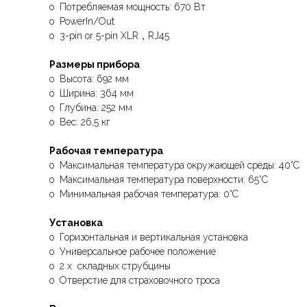
o Потребляемая мощность: 670 Вт
o PowerIn/Out
o 3-pin or 5-pin XLR，RJ45
Размеры прибора
o Высота: 692 мм
o Ширина: 364 мм
o Глубина: 252 мм
o Вес: 26,5 кг
Рабочая температура
o Максимальная температура окружающей среды: 40°C
o Максимальная температура поверхности: 65°C
o Минимальная рабочая температура: 0°C
Установка
o Горизонтальная и вертикальная установка
o Универсальное рабочее положение
o 2 х складных струбцины
o Отверстие для страховочного троса