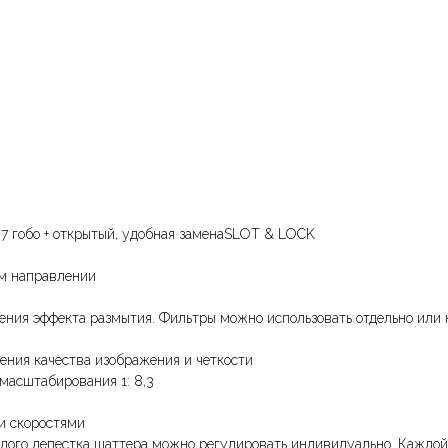
: 7 гобо + открытый, удобная заменаSLOT & LOCK
ом направлении
шения эффекта размытия. Фильтры можно использовать отдельно или 
ения качества изображения и четкости
масштабирования 1: 8,3
и скоростями
ждого лепестка шаттера можно регулировать индивидуально. Каждой