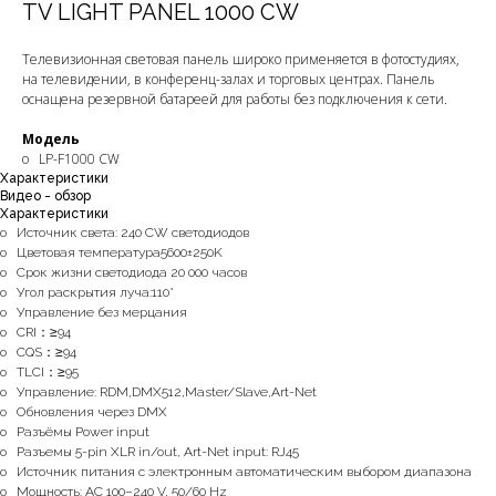
TV LIGHT PANEL 1000 CW
Телевизионная световая панель широко применяется в фотостудиях,
на телевидении, в конференц-залах и торговых центрах. Панель
оснащена резервной батареей для работы без подключения к сети.
Модель
o LP-F1000 CW
Характеристики
Видео - обзор
Характеристики
o Источник света: 240 СW светодиодов
o Цветовая температура5600±250K
o Срок жизни светодиода 20 000 часов
o Угол раскрытия луча:110°
o Управление без мерцания
o CRI：≥94
o CQS：≥94
o TLCI：≥95
o Управление: RDM,DMX512,Master/Slave,Art-Net
o Обновления через DMX
o Разъёмы Power input
o Разъемы 5-pin XLR in/out, Art-Net input: RJ45
o Источник питания с электронным автоматическим выбором диапазона
o Мощность: AC 100–240 V, 50/60 Hz