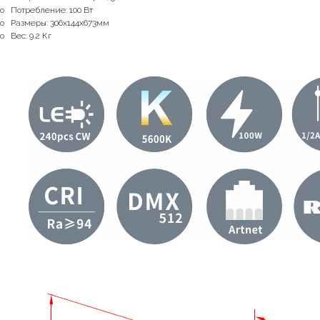
o Потребление: 100 Вт
o Размеры: 306x144x673мм
o Вес: 9.2 Кг