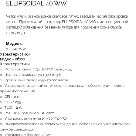
ELLIPSOIDAL 40 WW
Четкий луч, равномерное световое пятно, автоматическая блокировка
линзы. Профильный прожектор ELLIPSOIDAL 40 WW с инновационной
системой охлаждения без вентилятора для продления срока службы
светодиода.
Модель
o E-40 WW
Характеристики
Видео - обзор
Характеристики
o Источник света: 1*36 Вт WW светодиод
o Цветовая температура 3200±150K
o Срок жизни светодиода 20 000 часов
o Усовершенствованный оптическая система для обеспечения четких,
ярких изображений
o CRI：≥95
o CQS：≥95
o TLCI：≥95
o Ровный и равномерный свет
o Угол раскрытия луча 19°/26°/36°/50°
o Высокоэффективная система охлаждения, позволяющая увеличить срок
службы светодиода
o Управление без мерцания