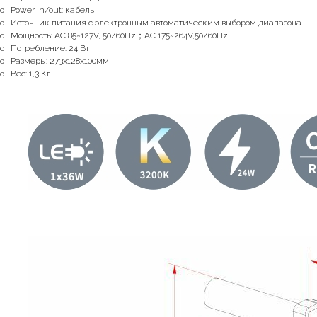
o Power in/out: кабель
o Источник питания с электронным автоматическим выбором диапазона
o Мощность: AC 85~127V, 50/60Hz；AC 175~264V,50/60Hz
o Потребление: 24 Вт
o Размеры: 273x128x100мм
o Вес: 1,3 Кг